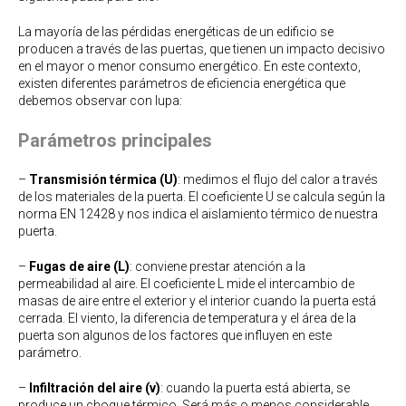
La mayoría de las pérdidas energéticas de un edificio se
producen a través de las puertas, que tienen un impacto decisivo
en el mayor o menor consumo energético. En este contexto,
existen diferentes parámetros de eficiencia energética que
debemos observar con lupa:
Parámetros principales
–
Transmisión térmica (U)
: medimos el flujo del calor a través
de los materiales de la puerta. El coeficiente U se calcula según la
norma EN 12428 y nos indica el aislamiento térmico de nuestra
puerta.
–
Fugas de aire (L)
: conviene prestar atención a la
permeabilidad al aire. El coeficiente L mide el intercambio de
masas de aire entre el exterior y el interior cuando la puerta está
cerrada. El viento, la diferencia de temperatura y el área de la
puerta son algunos de los factores que influyen en este
parámetro.
–
Infiltración del aire (v)
: cuando la puerta está abierta, se
produce un choque térmico. Será más o menos considerable