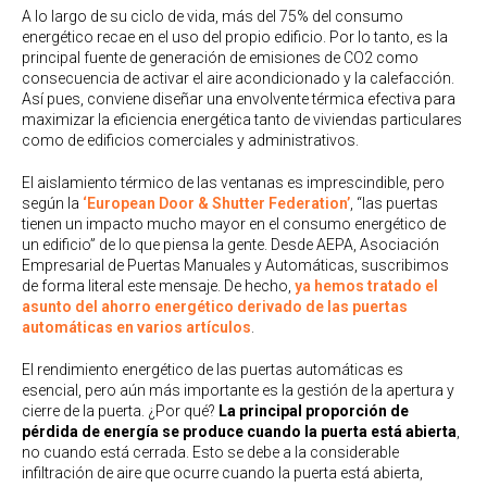
A lo largo de su ciclo de vida, más del 75% del consumo
energético recae en el uso del propio edificio. Por lo tanto, es la
principal fuente de generación de emisiones de CO2 como
consecuencia de activar el aire acondicionado y la calefacción.
Así pues, conviene diseñar una envolvente térmica efectiva para
maximizar la eficiencia energética tanto de viviendas particulares
como de edificios comerciales y administrativos.
El aislamiento térmico de las ventanas es imprescindible, pero
según la
‘European Door & Shutter Federation’
, “las puertas
tienen un impacto mucho mayor en el consumo energético de
un edificio” de lo que piensa la gente. Desde AEPA, Asociación
Empresarial de Puertas Manuales y Automáticas, suscribimos
de forma literal este mensaje. De hecho,
ya hemos tratado el
asunto del ahorro energético derivado de las puertas
automáticas en varios artículos
.
El rendimiento energético de las puertas automáticas es
esencial, pero aún más importante es la gestión de la apertura y
cierre de la puerta. ¿Por qué?
La principal proporción de
pérdida de energía se produce cuando la puerta está abierta
,
no cuando está cerrada. Esto se debe a la considerable
infiltración de aire que ocurre cuando la puerta está abierta,