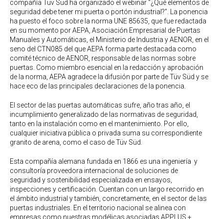
compañía Tüv Süd ha organizado el webinar “¿Qué elementos de
seguridad debe tener mi puerta o portón industrial?”. La ponencia
ha puesto el foco sobre la norma UNE 85635, que fue redactada
en su momento por AEPA, Asociación Empresarial de Puertas
Manuales y Automáticas, el Ministerio de Industria y AENOR, en el
seno del CTN085 del que AEPA forma parte destacada como
comité técnico de AENOR, responsable de las normas sobre
puertas. Como miembro esencial en la redacción y aprobación
de la norma, AEPA agradece la difusión por parte de Tüv Süd y se
hace eco de las principales declaraciones de la ponencia.
El sector de las puertas automáticas sufre, año tras año, el
incumplimiento generalizado de las normativas de seguridad,
tanto en la instalación como en el mantenimiento. Por ello,
cualquier iniciativa pública o privada suma su correspondiente
granito de arena, como el caso de Tüv Süd.
Esta compañía alemana fundada en 1866 es una ingeniería y
consultoría proveedora internacional de soluciones de
seguridad y sostenibilidad especializada en ensayos,
inspecciones y certificación. Cuentan con un largo recorrido en
el ámbito industrial y también, concretamente, en el sector de las
puertas industriales. En el territorio nacional se alinea con
empresas como nuestras modélicas asociadas APPLUS +,