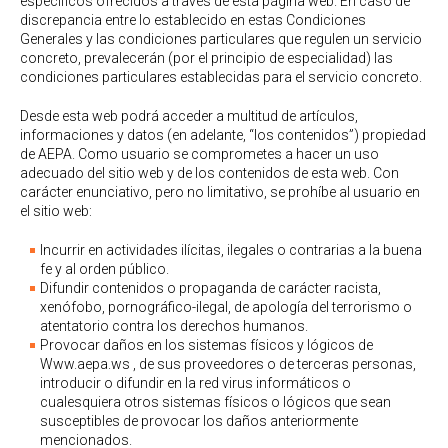
específicos ofrecidos a través de esta página web. En caso de
discrepancia entre lo establecido en estas Condiciones
Generales y las condiciones particulares que regulen un servicio
concreto, prevalecerán (por el principio de especialidad) las
condiciones particulares establecidas para el servicio concreto.
Desde esta web podrá acceder a multitud de artículos,
informaciones y datos (en adelante, “los contenidos”) propiedad
de AEPA. Como usuario se comprometes a hacer un uso
adecuado del sitio web y de los contenidos de esta web. Con
carácter enunciativo, pero no limitativo, se prohíbe al usuario en
el sitio web:
Incurrir en actividades ilícitas, ilegales o contrarias a la buena
fe y al orden público.
Difundir contenidos o propaganda de carácter racista,
xenófobo, pornográfico-ilegal, de apología del terrorismo o
atentatorio contra los derechos humanos.
Provocar daños en los sistemas físicos y lógicos de
Www.aepa.ws , de sus proveedores o de terceras personas,
introducir o difundir en la red virus informáticos o
cualesquiera otros sistemas físicos o lógicos que sean
susceptibles de provocar los daños anteriormente
mencionados.