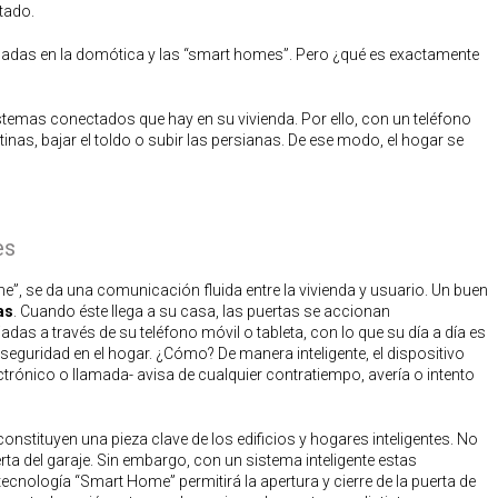
tado.
adas en la domótica y las “smart homes”. Pero ¿qué es exactamente
stemas conectados que hay en su vivienda. Por ello, con un teléfono
rtinas, bajar el toldo o subir las persianas. De ese modo, el hogar se
es
, se da una comunicación fluida entre la vivienda y usuario. Un buen
as
. Cuando éste llega a su casa, las puertas se accionan
 a través de su teléfono móvil o tableta, con lo que su día a día es
seguridad en el hogar. ¿Cómo? De manera inteligente, el dispositivo
ctrónico o llamada- avisa de cualquier contratiempo, avería o intento
onstituyen una pieza clave de los edificios y hogares inteligentes. No
erta del garaje. Sin embargo, con un sistema inteligente estas
ecnología “Smart Home” permitirá la apertura y cierre de la puerta de