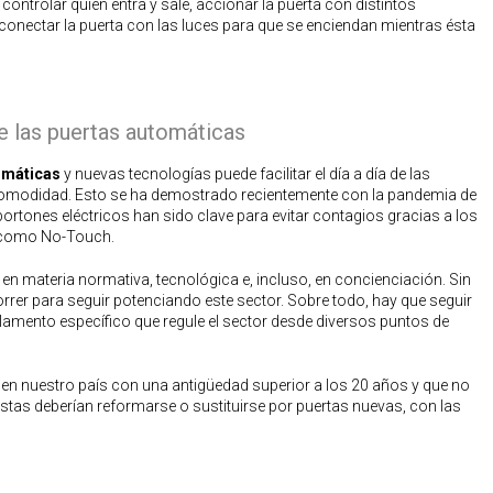
controlar quién entra y sale, accionar la puerta con distintos
 conectar la puerta con las luces para que se enciendan mientras ésta
e las puertas automáticas
omáticas
y nuevas tecnologías puede facilitar el día a día de las
 comodidad. Esto se ha demostrado recientemente con la pandemia de
portones eléctricos han sido clave para evitar contagios gracias a los
 como No-Touch.
 materia normativa, tecnológica e, incluso, en concienciación. Sin
rer para seguir potenciando este sector. Sobre todo, hay que seguir
lamento específico que regule el sector desde diversos puntos de
en nuestro país con una antigüedad superior a los 20 años y que no
stas deberían reformarse o sustituirse por puertas nuevas, con las