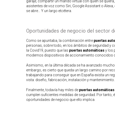
garaje, compartir un mando virtual con quien se quiera, 
asistentes de voz como Siri, Google Assistant o Alexa,
se abre… Y un largo etcétera.
Oportunidades de negocio del sector d
Como se apuntaba, la combinación entre
puertas aut
personas, sobre todo, en los ámbitos de seguridad y
la Covid19, puesto que las
puertas automáticas
y los 
modernos dispositivos de accionamiento conocidos
Asimismo, en la última década se ha avanzado mucho en
embargo, es cierto que queda un largo camino por recor
trabajando para conseguir que en España exista un reg
vista: diseño, fabricación, instalación y mantenimiento.
Finalmente, todavía hay miles de
puertas automáticas
cumplen suficientes medidas de seguridad. Por tanto, é
oportunidades de negocio que ello implica.