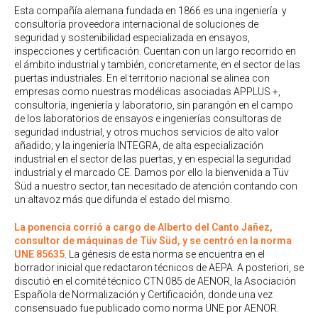
Esta compañía alemana fundada en 1866 es una ingeniería y
consultoría proveedora internacional de soluciones de
seguridad y sostenibilidad especializada en ensayos,
inspecciones y certificación. Cuentan con un largo recorrido en
el ámbito industrial y también, concretamente, en el sector de las
puertas industriales. En el territorio nacional se alinea con
empresas como nuestras modélicas asociadas APPLUS +,
consultoría, ingeniería y laboratorio, sin parangón en el campo
de los laboratorios de ensayos e ingenierías consultoras de
seguridad industrial, y otros muchos servicios de alto valor
añadido; y la ingeniería INTEGRA, de alta especialización
industrial en el sector de las puertas, y en especial la seguridad
industrial y el marcado CE. Damos por ello la bienvenida a Tüv
Süd a nuestro sector, tan necesitado de atención contando con
un altavoz más que difunda el estado del mismo.
La ponencia corrió a cargo de Alberto del Canto Jañez,
consultor de máquinas de Tüv Süd, y se centró en la norma
UNE 85635
. La génesis de esta norma se encuentra en el
borrador inicial que redactaron técnicos de AEPA. A posteriori, se
discutió en el comité técnico CTN 085 de AENOR, la Asociación
Española de Normalización y Certificación, donde una vez
consensuado fue publicado como norma UNE por AENOR.