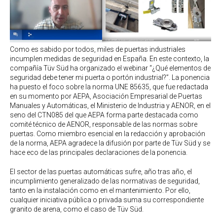
Como es sabido por todos, miles de puertas industriales
incumplen medidas de seguridad en España. En este contexto, la
compañía Tüv Süd ha organizado el webinar “¿Qué elementos de
seguridad debe tener mi puerta o portón industrial?”. La ponencia
ha puesto el foco sobre la norma UNE 85635, que fue redactada
en su momento por AEPA, Asociación Empresarial de Puertas
Manuales y Automáticas, el Ministerio de Industria y AENOR, en el
seno del CTN085 del que AEPA forma parte destacada como
comité técnico de AENOR, responsable de las normas sobre
puertas. Como miembro esencial en la redacción y aprobación
de la norma, AEPA agradece la difusión por parte de Tüv Süd y se
hace eco de las principales declaraciones de la ponencia.
El sector de las puertas automáticas sufre, año tras año, el
incumplimiento generalizado de las normativas de seguridad,
tanto en la instalación como en el mantenimiento. Por ello,
cualquier iniciativa pública o privada suma su correspondiente
granito de arena, como el caso de Tüv Süd.