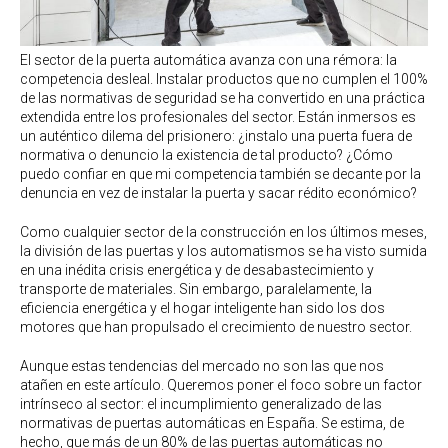
El sector de la puerta automática avanza con una rémora: la
competencia desleal. Instalar productos que no cumplen el 100%
de las normativas de seguridad se ha convertido en una práctica
extendida entre los profesionales del sector. Están inmersos es
un auténtico dilema del prisionero: ¿instalo una puerta fuera de
normativa o denuncio la existencia de tal producto? ¿Cómo
puedo confiar en que mi competencia también se decante por la
denuncia en vez de instalar la puerta y sacar rédito económico?
Como cualquier sector de la construcción en los últimos meses,
la división de las puertas y los automatismos se ha visto sumida
en una inédita crisis energética y de desabastecimiento y
transporte de materiales. Sin embargo, paralelamente, la
eficiencia energética y el hogar inteligente han sido los dos
motores que han propulsado el crecimiento de nuestro sector.
Aunque estas tendencias del mercado no son las que nos
atañen en este artículo. Queremos poner el foco sobre un factor
intrínseco al sector: el incumplimiento generalizado de las
normativas de puertas automáticas en España. Se estima, de
hecho, que más de un 80% de las puertas automáticas no