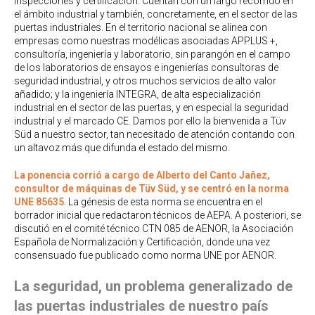
inspecciones y certificación. Cuentan con un largo recorrido en
el ámbito industrial y también, concretamente, en el sector de las
puertas industriales. En el territorio nacional se alinea con
empresas como nuestras modélicas asociadas APPLUS +,
consultoría, ingeniería y laboratorio, sin parangón en el campo
de los laboratorios de ensayos e ingenierías consultoras de
seguridad industrial, y otros muchos servicios de alto valor
añadido; y la ingeniería INTEGRA, de alta especialización
industrial en el sector de las puertas, y en especial la seguridad
industrial y el marcado CE. Damos por ello la bienvenida a Tüv
Süd a nuestro sector, tan necesitado de atención contando con
un altavoz más que difunda el estado del mismo.
La ponencia corrió a cargo de Alberto del Canto Jañez,
consultor de máquinas de Tüv Süd, y se centró en la norma
UNE 85635
. La génesis de esta norma se encuentra en el
borrador inicial que redactaron técnicos de AEPA. A posteriori, se
discutió en el comité técnico CTN 085 de AENOR, la Asociación
Española de Normalización y Certificación, donde una vez
consensuado fue publicado como norma UNE por AENOR.
La seguridad, un problema generalizado de
las puertas industriales de nuestro país