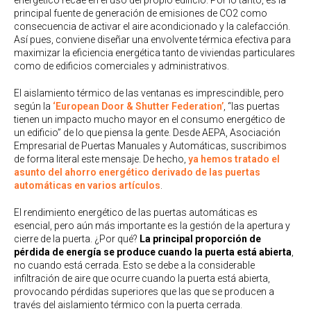
principal fuente de generación de emisiones de CO2 como
consecuencia de activar el aire acondicionado y la calefacción.
Así pues, conviene diseñar una envolvente térmica efectiva para
maximizar la eficiencia energética tanto de viviendas particulares
como de edificios comerciales y administrativos.
El aislamiento térmico de las ventanas es imprescindible, pero
según la
‘European Door & Shutter Federation’
, “las puertas
tienen un impacto mucho mayor en el consumo energético de
un edificio” de lo que piensa la gente. Desde AEPA, Asociación
Empresarial de Puertas Manuales y Automáticas, suscribimos
de forma literal este mensaje. De hecho,
ya hemos tratado el
asunto del ahorro energético derivado de las puertas
automáticas en varios artículos
.
El rendimiento energético de las puertas automáticas es
esencial, pero aún más importante es la gestión de la apertura y
cierre de la puerta. ¿Por qué?
La principal proporción de
pérdida de energía se produce cuando la puerta está abierta
,
no cuando está cerrada. Esto se debe a la considerable
infiltración de aire que ocurre cuando la puerta está abierta,
provocando pérdidas superiores que las que se producen a
través del aislamiento térmico con la puerta cerrada.