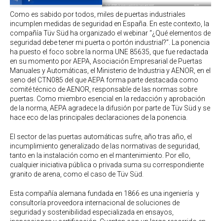
Como es sabido por todos, miles de puertas industriales
incumplen medidas de seguridad en España. En este contexto, la
compañía Tüv Süd ha organizado el webinar “¿Qué elementos de
seguridad debe tener mi puerta o portón industrial?”. La ponencia
ha puesto el foco sobre la norma UNE 85635, que fue redactada
en su momento por AEPA, Asociación Empresarial de Puertas
Manuales y Automáticas, el Ministerio de Industria y AENOR, en el
seno del CTN085 del que AEPA forma parte destacada como
comité técnico de AENOR, responsable de las normas sobre
puertas. Como miembro esencial en la redacción y aprobación
de la norma, AEPA agradece la difusión por parte de Tüv Süd y se
hace eco de las principales declaraciones de la ponencia.
El sector de las puertas automáticas sufre, año tras año, el
incumplimiento generalizado de las normativas de seguridad,
tanto en la instalación como en el mantenimiento. Por ello,
cualquier iniciativa pública o privada suma su correspondiente
granito de arena, como el caso de Tüv Süd.
Esta compañía alemana fundada en 1866 es una ingeniería y
consultoría proveedora internacional de soluciones de
seguridad y sostenibilidad especializada en ensayos,