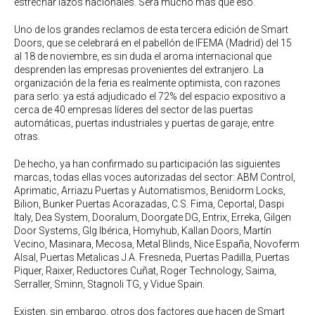
estrechar lazos nacionales. Será mucho más que eso.
Uno de los grandes reclamos de esta tercera edición de Smart
Doors, que se celebrará en el pabellón de IFEMA (Madrid) del 15
al 18 de noviembre, es sin duda el aroma internacional que
desprenden las empresas provenientes del extranjero. La
organización de la feria es realmente optimista, con razones
para serlo: ya está adjudicado el 72% del espacio expositivo a
cerca de 40 empresas líderes del sector de las puertas
automáticas, puertas industriales y puertas de garaje, entre
otras.
De hecho, ya han confirmado su participación las siguientes
marcas, todas ellas voces autorizadas del sector: ABM Control,
Aprimatic, Arriazu Puertas y Automatismos, Benidorm Locks,
Bilion, Bunker Puertas Acorazadas, C.S. Fima, Ceportal, Daspi
Italy, Dea System, Dooralum, Doorgate DG, Entrix, Erreka, Gilgen
Door Systems, Glg Ibérica, Homyhub, Kallan Doors, Martín
Vecino, Masinara, Mecosa, Metal Blinds, Nice España, Novoferm
Alsal, Puertas Metalicas J.A. Fresneda, Puertas Padilla, Puertas
Piquer, Raixer, Reductores Cuñat, Roger Technology, Saima,
Serraller, Sminn, Stagnoli TG, y Vidue Spain.
Existen, sin embargo, otros dos factores que hacen de Smart