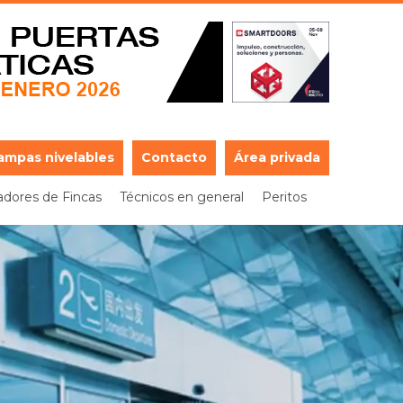
ampas nivelables
Contacto
Área privada
adores de Fincas
Técnicos en general
Peritos