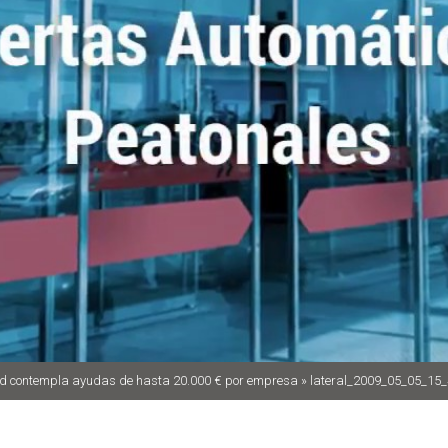
id contempla ayudas de hasta 20.000 € por empresa
»
lateral_2009_05_05_15