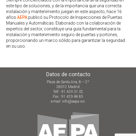
Siempre concienciados con la importancia de la seguridad en
este tipo de soluciones, y de la importancia que una correcta
instalación y mantenimiento juegan en este aspecto, hace 16
años
AEPA
publicó su Protocolo de Inspecciones de Puertas
Manuales y Automáticas. Elaborado con la colaboración de
expertos del sector, constituye una guía fundamental para la
instalación y mantenimiento seguro de puertas y portones,
proporcionando un marco sólido para garantizar la seguridad
en su uso.
Datos de contacto
Plaza de Santa Ana, 8 – 2º
28012 Madrid
Telf.: 91 429 31 02
Fax.: 91 429 68 85
e-mail: info@aepa.ws