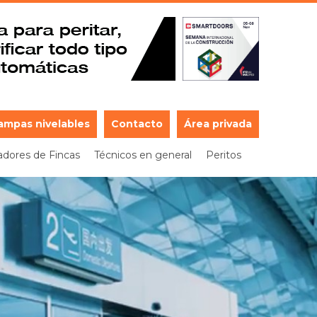
ampas nivelables
Contacto
Área privada
adores de Fincas
Técnicos en general
Peritos