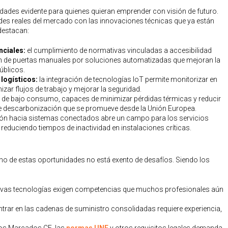
dades evidente para quienes quieran emprender con visión de futuro.
ades reales del mercado con las innovaciones técnicas que ya están
destacan:
enciales:
el cumplimiento de normativas vinculadas a accesibilidad
ión de puertas manuales por soluciones automatizadas que mejoran la
úblicos.
 logísticos:
la integración de tecnologías IoT permite monitorizar en
zar flujos de trabajo y mejorar la seguridad.
s de bajo consumo, capaces de minimizar pérdidas térmicas y reducir
ia de descarbonización que se promueve desde la Unión Europea.
ión hacia sistemas conectados abre un campo para los servicios
reduciendo tiempos de inactividad en instalaciones críticas.
o de estas oportunidades no está exento de desafíos. Siendo los
evas tecnologías exigen competencias que muchos profesionales aún
.
trar en las cadenas de suministro consolidadas requiere experiencia,