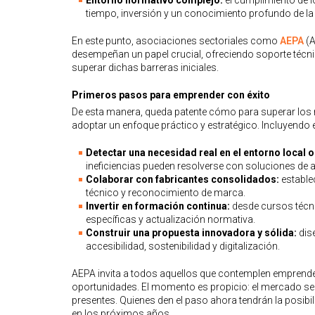
Entorno normativo complejo:
el cumplimiento de 
tiempo, inversión y un conocimiento profundo de la
En este punto, asociaciones sectoriales como
AEPA
(A
desempeñan un papel crucial, ofreciendo soporte téc
superar dichas barreras iniciales.
Primeros pasos para emprender con éxito
De esta manera, queda patente cómo para superar los 
adoptar un enfoque práctico y estratégico. Incluyend
Detectar una necesidad real en el entorno local o 
ineficiencias pueden resolverse con soluciones de 
Colaborar con fabricantes consolidados:
estable
técnico y reconocimiento de marca.
Invertir en formación continua:
desde cursos técni
específicas y actualización normativa.
Construir una propuesta innovadora y sólida:
dis
accesibilidad, sostenibilidad y digitalización.
AEPA invita a todos aquellos que contemplen emprender
oportunidades. El momento es propicio: el mercado se 
presentes. Quienes den el paso ahora tendrán la posibil
en los próximos años.