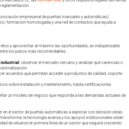
los Marcados CE, las
normas UNE
y otros requisitos legales demanda
 reglamentación.
sociación empresarial de puertas manuales y automáticas)
nico, formación homologada y una red de contactos que ayuda a
retos y aprovechar al máximo las oportunidades, es indispensable
o entre los pasos más recomendables:
industrial:
observar el mercado cercano y analizar qué carencias o
automatización.
cer acuerdos que permitan acceder a productos de calidad, soporte
cos sobre instalación y mantenimiento, hasta certificaciones
eñar un modelo de negocio que responda a las demandas actuales de
 en el sector de puertas automáticas a explorar con decisión estas
transforma, la tecnología avanza y los apoyos institucionales están
idad de situarse en primera línea de un sector que seguirá creciendo