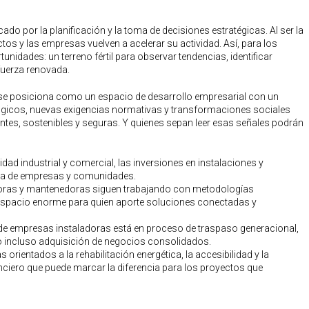
ado por la planificación y la toma de decisiones estratégicas. Al ser la
tos y las empresas vuelven a acelerar su actividad. Así, para los
dades: un terreno fértil para observar tendencias, identificar
fuerza renovada.
s se posiciona como un espacio de desarrollo empresarial con un
ógicos, nuevas exigencias normativas y transformaciones sociales
ntes, sostenibles y seguras. Y quienes sepan leer esas señales podrán
vidad industrial y comercial, las inversiones en instalaciones y
nda de empresas y comunidades.
ras y mantenedoras siguen trabajando con metodologías
 un espacio enorme para quien aporte soluciones conectadas y
do de empresas instaladoras está en proceso de traspaso generacional,
o incluso adquisición de negocios consolidados.
orientados a la rehabilitación energética, la accesibilidad y la
nciero que puede marcar la diferencia para los proyectos que