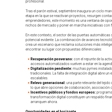
profesional.
Tras el parón estival, septiembre inaugura un ciclo marc
etapa en la que se reactivan proyectos, resurgen contac
emprendedores, este momento es una ventana de oportuni
nichos de mercado y poner en marcha iniciativas con 
En este contexto, el sector de las puertas automática
potencial evidente. La combinación de avances tecnol
crea un escenario que reclama soluciones más intelige
encontrar su lugar con propuestas diferenciales:
Recuperación posverano:
con el repunte de la acti
accesos automatizados vuelven a estar en la age
Digitalización pendiente:
muchas pymes instalado
tradicionales. La falta de integración digital abre
escalables.
Relevo generacional:
una parte relevante del teji
lo que abre opciones de colaboración, asociación 
Incentivos públicos y fondos europeos:
programas 
transformación digital constituyen un respaldo fina
arranquen ahora.
Oportunidades en el horizonte