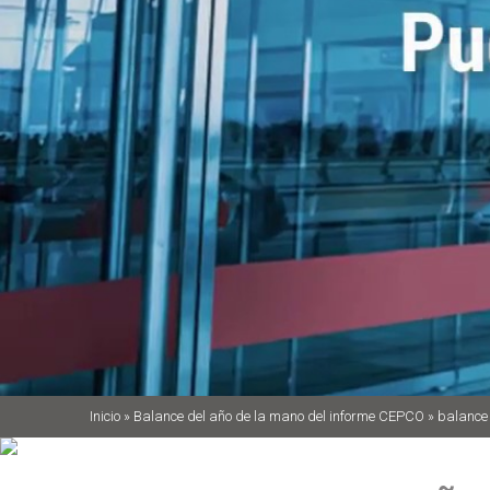
Inicio
»
Balance del año de la mano del informe CEPCO
»
balance 