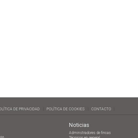
OLÍTICA DE PRIVACIDAD
POLÍTICA DE COOKIES
CONTACTO
Noticias
Adminstradores de fincas
EPA
Técnicos en general