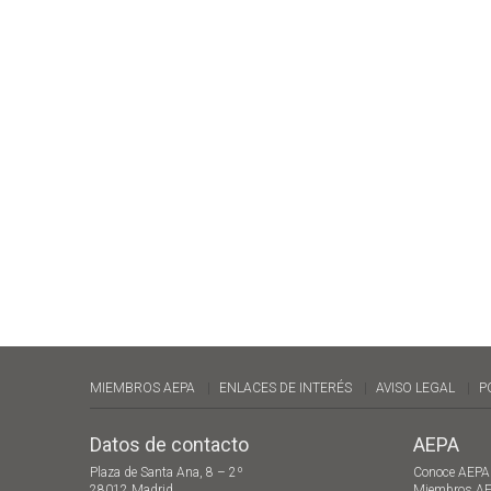
MIEMBROS AEPA
ENLACES DE INTERÉS
AVISO LEGAL
P
Datos de contacto
AEPA
Plaza de Santa Ana, 8 – 2º
Conoce AEPA
28012 Madrid
Miembros A