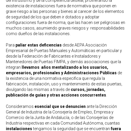
del intrusismo y de la competencia desleal, proliferando la
existencia de instalaciones fuera de normativa que ponen en
grave riesgo a las personas y bienes al carecer de los elementos
de seguridad de los que deben ir dotados y adoptar
configuraciones fuera de norma, que las hacen ser peligrosas en
muchos casos, asumiendo graves riesgos y responsabilidades
como dueños de las instalaciones.
Para
paliar estas deficencias
desde AEPA Asociación
Empresarial de Puertas Manuales y Automáticas en particular y
desde la Federación de Fabricantes e Instaladores y
Mantenedores de Puertas FIMPA, y demás asociaciones que la
integran
llevamos años mentalizando a los usuarios,
empresarios, profesionales y Administraciones Públicas
de
la existencia de una normativa especifica que regula la
fabricación, instalación, uso y mantenimiento de estas puertas,
divulgando las mismas a través de
cursos, jornadas,
publicación de guías y otras acciones concurrentes
.
Consideramos
esencial que se denuncien
ante la Dirección
General de Industria de la Consejería de Empleo, Empresa y
Comercio de la Junta de Andalucía, o de las Consejerías de
Industria respectivas en cada Comunidad Autónoma, cuantas
instalaciones
tengamos la seguridad que se encuentran
fuera