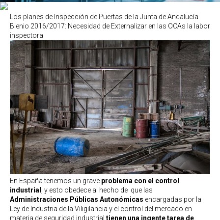
Los planes de Inspección de Puertas de la Junta de Andalucía
Bienio 2016/2017: Necesidad de Externalizar en las OCAs la labor
inspectora
En España tenemos un grave
problema con el control
industrial
, y esto obedece al hecho de que las
Administraciones Públicas Autonómicas
encargadas por la
Ley de Industria de la Viligilancia y el control del mercado en
materia de seguridad industrial
tienen una ingente tarea de