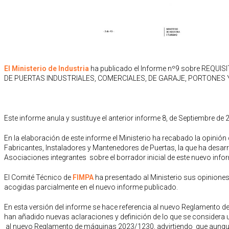
El Ministerio de Industria
ha publicado el Informe
nº9
sobre
REQUISI
DE PUERTAS INDUSTRIALES, COMERCIALES, DE GARAJE, PORTONES Y B
Este informe anula y sustituye el anterior informe 8, de Septiembre de 
En la elaboración de este informe el Ministerio
h
a recabado la opinión 
Fabricantes, Instaladores y Mantenedores de Puertas, la que ha desar
Asociaciones integrantes sobre el borrador inicial de este nuevo infor
El Comité Técnico de
FIMPA
ha presentado al Ministerio sus opiniones
acogidas parcialmente en el nuevo informe publicado.
En esta versión del informe se
hace referencia al nuevo Reglamento de M
han añadido nuevas aclaraciones y definición de lo que se considera
al nuevo Reglamento de máquinas 2023/1230
, advirtiendo que aunqu