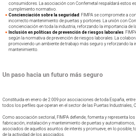
consumidores. La asociación con Confemetal respaldará estos es
cumplimiento normativo.
Concienciación sobre la seguridad
: FIMPA se compromete a con
incorrecto mantenimiento de puertas y portones. La unión con Conf
concienciación en toda la industria, reforzando la importancia de l
Inclusión en políticas de prevención de riesgos laborales
: FIMP
según la normativa de prevención de riesgos laborales. La colabo
promoviendo un ambiente de trabajo más seguro y reforzando la 
mantenimiento.
Un paso hacia un futuro más seguro
Constituida en enero de 2.009 por asociaciones de toda España, entr
todos los perfiles que operan en el sector de las Puertas Industriales,
Como asociación sectorial, FIMPA defiende, fomenta y representa los i
fabricación, instalación y mantenimiento de puertas y automatismos,
asociados de aquellos asuntos de interés y promueve, en lo posible, t
de la actividad de los asociados.