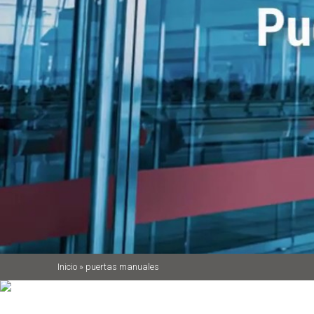
Inicio
»
puertas manuales