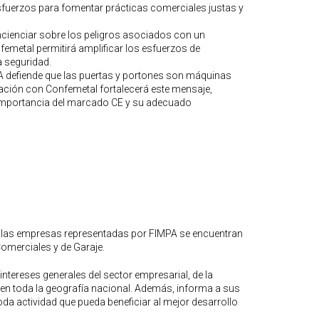
fuerzos para fomentar prácticas comerciales justas y
cienciar sobre los peligros asociados con un
emetal permitirá amplificar los esfuerzos de
a seguridad.
A defiende que las puertas y portones son máquinas
ración con Confemetal fortalecerá este mensaje,
importancia del marcado CE y su adecuado
e las empresas representadas por FIMPA se encuentran
 Comerciales y de Garaje.
ntereses generales del sector empresarial, de la
 en toda la geografía nacional. Además, informa a sus
oda actividad que pueda beneficiar al mejor desarrollo