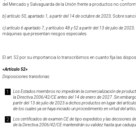
del Mercado y Salvaguarda de la Unión frente a productos no conform
b) artículo 50, apartado 1, a partir del 14 de octubre de 2023;
Sobre sanci
c) artículo 6 apartado 7, y artículos 48 y 52 a partir del 13 de julio de 2023;
máquinas que presentan riesgos especiales.
El art. 52 por su importancia lo transcribimos en cuanto fija las dispos
«Artículo 52»
Disposiciones transitorias:
Los Estados miembros no impedirán la comercialización de product
la Directiva 2006/42/CE antes del 14 de enero de 2027. Sin embargo,
partir del 13 de julio de 2023 a dichos productos en lugar del artícul
de los cuales ya se haya iniciado un procedimiento en virtud del artí
Los certificados de examen CE de tipo expedidos y las decisiones d
de la Directiva 2006/42/CE mantendrán su validez hasta que caduqu