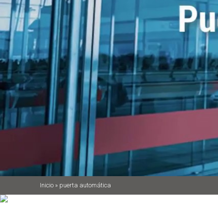
Inicio
»
puerta automática