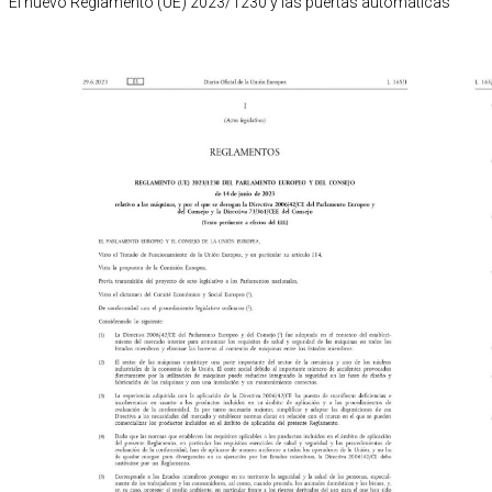
El nuevo Reglamento (UE) 2023/1230 y las puertas automáticas