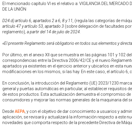
El mencionado capítulo VI es el relativo a: VIGILANCIA DEL MERC
DE LA UNIÓN
D24.d) artículo 6, apartados 2 a 6, 8 y 11,
(regula las categorías de máqu
artículo 47 y artículo 53, apartado 3
(sobre delegación de facultades por 
reglamento)
, a partir del 14 de julio de 2024.
«El presente Reglamento será obligatorio en todos sus elementos y direc
Por último, en el anexo XII que se muestra en las páginas 101 y 102 del
correspondencias entre la Directiva 2006/42/CE y el nuevo Reglamento
apartados ya existentes en el ejercicio anterior y ubicarlos en esta 
modificaciones en los mismos, si las hay. En este caso, el artículo 6,
En conclusión, la introducción del Reglamento (UE) 2023/1230 marca 
general y puertas automáticas en particular, al establecer requisitos de
de estos productos. Esta actualización demuestra el compromiso de la
consumidores y mejorar las normas generales de la maquinaria del se
Desde
AEPA
, y con el objetivo de dar conocimiento a usuarios y adm
aplicación, se revisará y actualizará la información respecto a este
novedades que comporta respecto de la precedente Directiva de Máqu