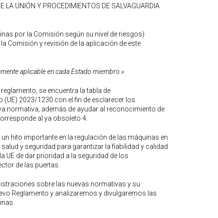
ADO DE LA UNIÓN Y PROCEDIMIENTOS DE SALVAGUARDIA
inas por la Comisión según su nivel de riesgos)
la Comisión y revisión de la aplicación de este
tamente aplicable en cada Estado miembro.»
 reglamento, se encuentra la tabla de
 (UE) 2023/1230 con el fin de esclarecer los
nueva normativa, además de ayudar al reconocimiento de
 corresponde al ya obsoleto 4.
un hito importante en la regulación de las máquinas en
 salud y seguridad para garantizar la fiabilidad y calidad
 UE de dar prioridad a la seguridad de los
ctor de las puertas.
inistraciones sobre las nuevas normativas y su
 nuevo Reglamento y analizaremos y divulgaremos las
inas.