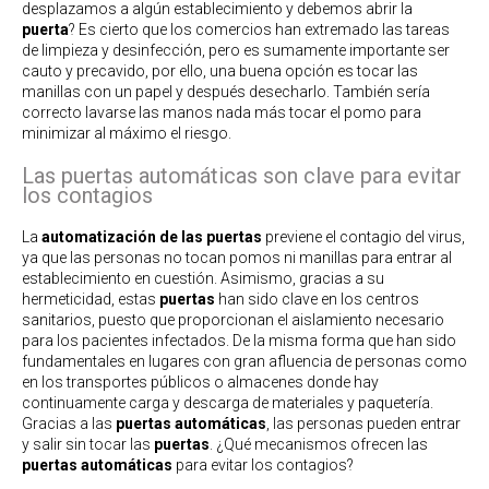
desplazamos a algún establecimiento y debemos abrir la
puerta
? Es cierto que los comercios han extremado las tareas
de limpieza y desinfección, pero es sumamente importante ser
cauto y precavido, por ello, una buena opción es tocar las
manillas con un papel y después desecharlo. También sería
correcto lavarse las manos nada más tocar el pomo para
minimizar al máximo el riesgo.
Las puertas automáticas son clave para evitar
los contagios
La
automatización de las puertas
previene el contagio del virus,
ya que las personas no tocan pomos ni manillas para entrar al
establecimiento en cuestión. Asimismo, gracias a su
hermeticidad, estas
puertas
han sido clave en los centros
sanitarios, puesto que proporcionan el aislamiento necesario
para los pacientes infectados. De la misma forma que han sido
fundamentales en lugares con gran afluencia de personas como
en los transportes públicos o almacenes donde hay
continuamente carga y descarga de materiales y paquetería.
Gracias a las
puertas automáticas
, las personas pueden entrar
y salir sin tocar las
puertas
. ¿Qué mecanismos ofrecen las
puertas automáticas
para evitar los contagios?